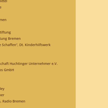
ittel
e
emen
tiftung
ftung Bremen
 Schaffen“, Dt. Kinderhilfswerk
schaft Huchtinger Unternehmer e.V.
ebs GmbH
ley
her
, Radio Bremen