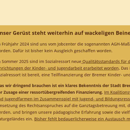
nser Gerüst steht weiterhin auf wackeligen Bei
 Frühjahr 2024 sind uns vom Jobcenter die sogenannten AGH-Maßn
rden. Dafür ist bisher kein Ausgleich geschaffen worden.
 Sommer 2025 sind im Sozialressort neue
Qualitätsstandards für d
nrichtungen der Kinder- und Jugendarbeit erarbeitet worden
.
Das i
zialressort ist bereit, eine Teilfinanzierung der Bremer Kinder-
s wir dringend brauchen ist ein klares Bekenntnis der Stadt B
r Zusage einer ressortübergreifenden Finanzierung.
Im Koalitions
d Jugendfarmen im Zusammenspiel mit Jugend- und Bildungsresso
setzung des Rechtsanspruches auf die Ganztagsbetreuung mit, d
rden, und bringen unsere pädagogische Erfahrung sowie die vielf
turgeländes ein.
Bisher fehlt bedauerlicherweise ein Austausch m