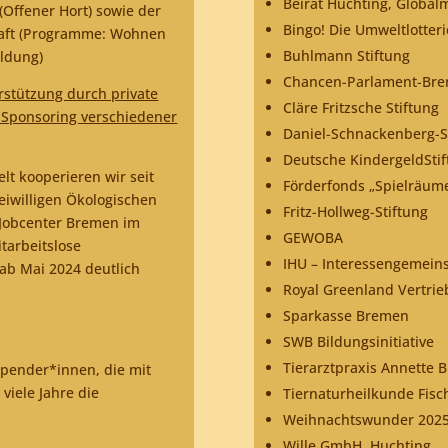
Beirat Huchting, Globalm
(Offener Hort) sowie der
Bingo! Die Umweltlotteri
haft (Programme: Wohnen
Buhlmann Stiftung
ildung)
Chancen-Parlament-Br
rstützung durch private
Cläre Fritzsche Stiftung
 Sponsoring verschiedener
Daniel-Schnackenberg-S
Deutsche KindergeldSti
lt kooperieren wir seit
Förderfonds „Spielräume
eiwilligen Ökologischen
Fritz-Hollweg-Stiftung
m Jobcenter Bremen im
GEWOBA
arbeitslose
IHU – Interessengemein
ab Mai 2024 deutlich
Royal Greenland Vertri
Sparkasse Bremen
SWB Bildungsinitiative
Tierarztpraxis Annette B
Spender*innen, die mit
viele Jahre die
Tiernaturheilkunde Fisc
Weihnachtswunder 2025
Wille GmbH, Huchting