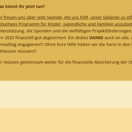
s könnt ihr jetzt tun?
r freuen uns über jede Spende, die uns hilft, unser Gelände zu pf
elseitiges Programm für Kinder, Jugendliche und Familien anzubie
terstützung, die Spenden und die vielfältigen Projektförderungen,
hr 2025 finanziell gut abgesichert. Ein dickes
DANKE
auch an alle,
rmalltag engagieren!!! Ohne Eure Hilfe hätten wir die Farm in den 
hliessen müssen!!!
r müssen gemeinsam weiter für die finanzielle Absicherung der S