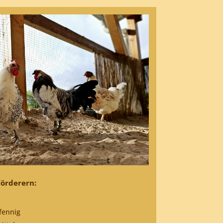
örderern:
fennig