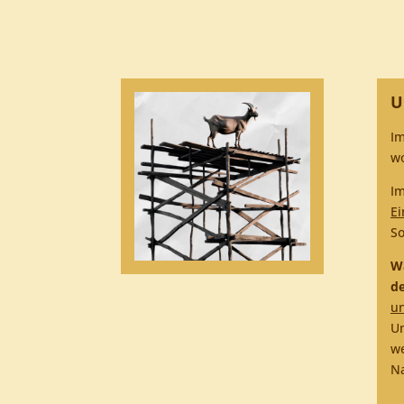
U
Im
wo
Im
Ei
So
Wa
de
un
Um
we
Na